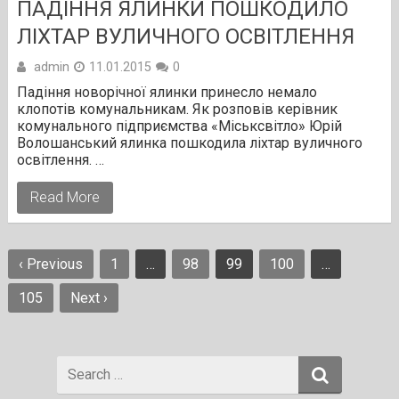
ПАДІННЯ ЯЛИНКИ ПОШКОДИЛО
ЛІХТАР ВУЛИЧНОГО ОСВІТЛЕННЯ
admin
11.01.2015
0
Падіння новорічної ялинки принесло немало
клопотів комунальникам. Як розповів керівник
комунального підприємства «Міськсвітло» Юрій
Волошанський ялинка пошкодила ліхтар вуличного
освітлення. …
Read More
Навігація
‹ Previous
1
…
98
99
100
…
записів
105
Next ›
Search
for