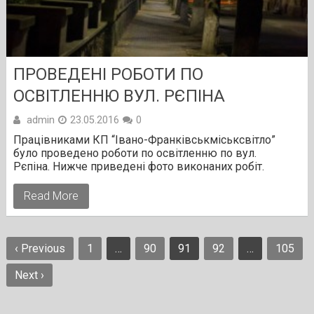
ПРОВЕДЕНІ РОБОТИ ПО
ОСВІТЛЕННЮ ВУЛ. РЄПІНА
admin
23.05.2016
0
Працівниками КП “Івано-Франківськміськсвітло”
було проведено роботи по освітленню по вул.
Рєпіна. Нижче приведені фото виконаних робіт.
Read More
Навігація
‹ Previous
1
…
90
91
92
…
105
записів
Next ›