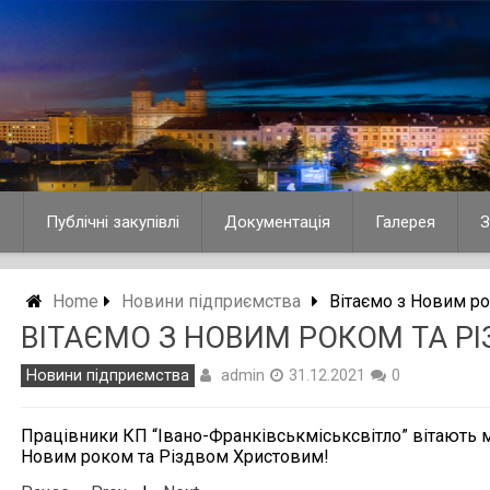
о
Публічні закупівлі
Документація
Галерея
З
Home
Новини підприємства
Вітаємо з Новим р
ВІТАЄМО З НОВИМ РОКОМ ТА Р
admin
Новини підприємства
31.12.2021
0
Працівники КП “Івано-Франківськміськсвітло” вітають 
Новим роком та Різдвом Христовим!