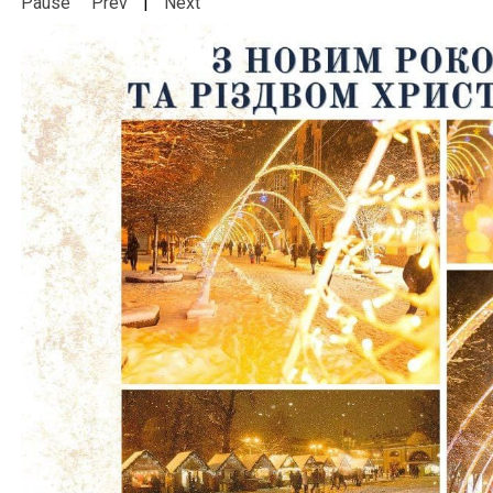
Pause
Prev
|
Next