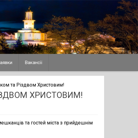
аявки
Вакансії
оком та Різдвом Христовим!
ІЗДВОМ ХРИСТОВИМ!
мешканців та гостей міста з прийдешнім