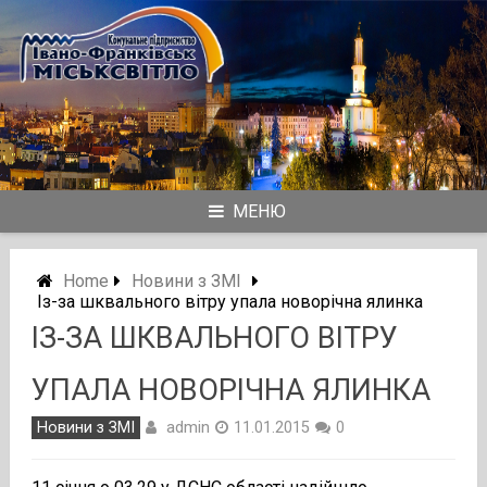
Skip
to
content
МЕНЮ
Home
Новини з ЗМІ
Із-за шквального вітру упала новорічна ялинка
ІЗ-ЗА ШКВАЛЬНОГО ВІТРУ
УПАЛА НОВОРІЧНА ЯЛИНКА
admin
Новини з ЗМІ
11.01.2015
0