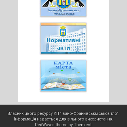
Власник цього ресурсу КП "Івано-Франківськміськсвітло".
Інформація надається для вільного використання.
RedWaves theme by
Themient