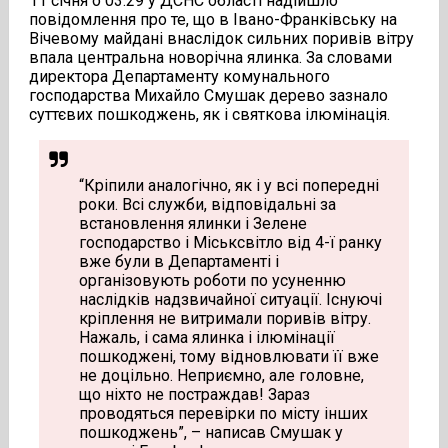
11 січня о 03.29 у ДСНС області надійшло
повідомлення про те, що в Івано-Франківську на
Вічевому майдані внаслідок сильних поривів вітру
впала центральна новорічна ялинка. За словами
директора Департаменту комунального
господарства Михайло Смушак дерево зазнало
суттєвих пошкоджень, як і святкова ілюмінація.
“Кріпили аналогічно, як і у всі попередні
роки. Всі служби, відповідальні за
встановлення ялинки і Зелене
господарство і Міськсвітло від 4-ї ранку
вже були в Департаменті і
організовують роботи по усуненню
наслідків надзвичайної ситуації. Існуючі
кріплення не витримали поривів вітру.
Нажаль, і сама ялинка і ілюмінації
пошкоджені, тому відновлювати її вже
не доцільно. Неприємно, але головне,
що ніхто не постраждав! Зараз
проводяться перевірки по місту інших
пошкоджень”, – написав Смушак у