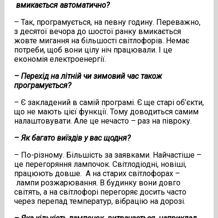
вмикається автоматично?
– Так, програмується, на певну годину. Переважно,
з десятої вечора до шостої ранку вмикається
жовте мигання на більшості світлофорів. Немає
потреби, щоб вони цілу ніч працювали. І це
економія електроенергії.
– Перехід на літній чи зимовий час також
програмується?
– Є закладений в самій програмі. Є ще старі об’єкти,
що не мають цієї функції. Тому доводиться самим
налаштовувати. Але це нечасто – раз на півроку.
– Як багато виїздів у вас щодня?
– По-різному. Більшість за заявками. Найчастіше –
це перегоряння лампочок. Світлодіодні, новіші,
працюють довше. А на старих світлофорах –
лампи розжарювання. В будинку вони довго
світять, а на світлофорі перегоряє досить часто
через перепад температур, вібрацію на дорозі.