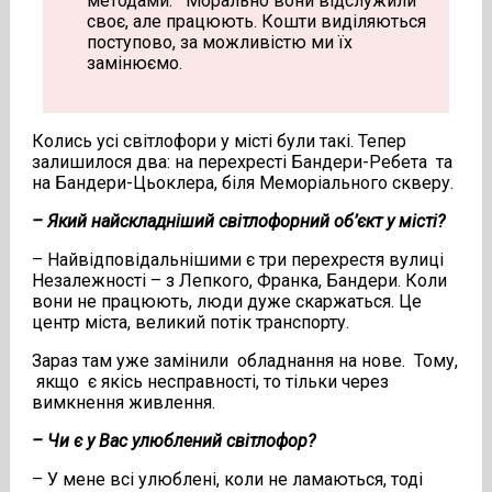
методами. Морально вони відслужили
своє, але працюють. Кошти виділяються
поступово, за можливістю ми їх
замінюємо.
Колись усі світлофори у місті були такі. Тепер
залишилося два: на перехресті Бандери-Ребета та
на Бандери-Цьоклера, біля Меморіального скверу.
– Який найскладніший світлофорний об’єкт у місті?
– Найвідповідальнішими є три перехрестя вулиці
Незалежності – з Лепкого, Франка, Бандери. Коли
вони не працюють, люди дуже скаржаться. Це
центр міста, великий потік транспорту.
Зараз там уже замінили обладнання на нове. Тому,
якщо є якісь несправності, то тільки через
вимкнення живлення.
– Чи є у Вас улюблений світлофор?
– У мене всі улюблені, коли не ламаються, тоді