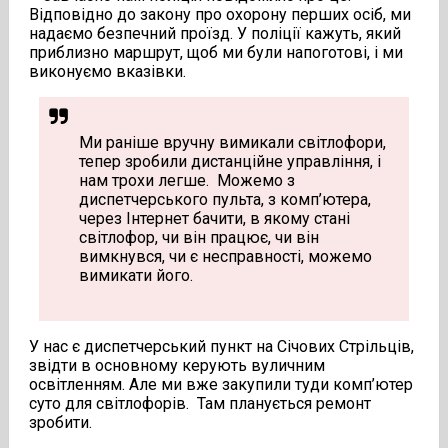
Відповідно до закону про охорону перших осіб, ми
надаємо безпечний проїзд. У поліції кажуть, який
приблизно маршрут, щоб ми були напоготові, і ми
виконуємо вказівки.
Ми раніше вручну вимикали світлофори,
тепер зробили дистанційне управління, і
нам трохи легше. Можемо з
диспетчерського пульта, з комп’ютера,
через Інтернет бачити, в якому стані
світлофор, чи він працює, чи він
вимкнувся, чи є несправності, можемо
вимикати його.
У нас є диспетчерський пункт на Січових Стрільців,
звідти в основному керують вуличним
освітленням. Але ми вже закупили туди комп’ютер
суто для світлофорів. Там планується ремонт
зробити.