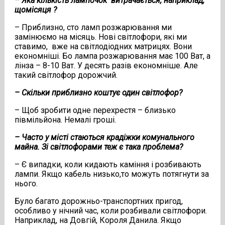
– Яка кількість лампочок витрачається, наприклад,
щомісяця ?
– Приблизно, сто ламп розжарювання ми
замінюємо на місяць. Нові світлофори, які ми
ставимо, вже на світлодіодних матрицях. Вони
економніші. Бо лампа розжарювання має 100 Ват, а
лінза – 8-10 Ват. У десять разів економніше. Але
такий світлофор дорожчий.
– Скільки приблизно коштує один світлофор?
– Щоб зробити одне перехрестя – близько
півмільйона. Немалі гроші.
– Часто у місті стаються крадіжки комунального
майна. Зі світлофорами теж є така проблема?
– Є випадки, коли кидають каміння і розбивають
лампи. Якщо кабель низько,то можуть потягнути за
нього.
Було багато дорожньо-транспортних пригод,
особливо у нічний час, коли розбивали світлофори.
Наприклад, на Довгій, Короля Данила. Якщо