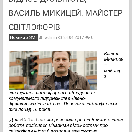
ВАСИЛЬ МИКИЦЕЙ, МАЙСТЕР
СВІТЛОФОРІВ
admin
Новини з ЗМІ
24.04.2017
0
Василь
Микицей
–
майстер
з
експлуатації світлофорного обладнання
комунального підприємства «Івано-
Франківськміськсвітло». Працює зі світлофорами
вже понад 16 років.
Для «
Galka
.
if
.
ua
»
він розповів про особливості своєї
роботи, поділився цікавими відомостями про
світлофори міста й розповів, яке сучасне