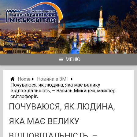
Skip
to
content
МЕНЮ
Home
Новини з ЗМІ
Почуваюся, як людина, яка має велику
відповідальність, – Василь Микицей, майстер
світлофорів
ПОЧУВАЮСЯ, ЯК ЛЮДИНА,
ЯКА МАЄ ВЕЛИКУ
ВІДПОВІДАЛЬНІСТЬ, –