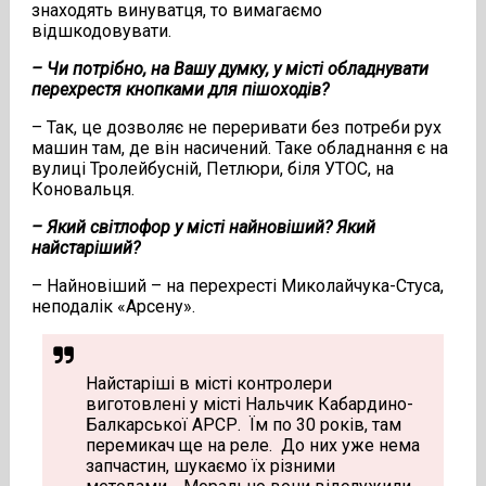
знаходять винуватця, то вимагаємо
відшкодовувати.
– Чи потрібно, на Вашу думку, у місті обладнувати
перехрестя кнопками для пішоходів?
– Так, це дозволяє не переривати без потреби рух
машин там, де він насичений. Таке обладнання є на
вулиці Тролейбусній, Петлюри, біля УТОС, на
Коновальця.
– Який світлофор у місті найновіший? Який
найстаріший?
– Найновіший – на перехресті Миколайчука-Стуса,
неподалік «Арсену».
Найстаріші в місті контролери
виготовлені у місті Нальчик Кабардино-
Балкарської АРСР. Їм по 30 років, там
перемикач ще на реле. До них уже нема
запчастин, шукаємо їх різними