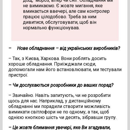
дощ, мороз, вітер чи сніг. Обладнання ми
не вимикаємо. Є жовте мигання, яке
вмикається ввечері, але сам контролер
працює цілодобово. Треба за ним
дивитися, обслуговувати, щоб він
нормально функціонував.
– Нове обладнання – від українських виробників?
– Так, з Києва, Харкова. Вони роблять досить
хороше обладнання. Приїжджали сюди,
допомогали нам його встановлювати, ми тестували
пристрої.
– Чи дослухаються розробники до ваших порад?
– Звичайно. Навіть запитують, чи не розробити
щось для нас. Наприклад, у дистанційному
обладнанні ми порадили створити можливість
вимикати світлофори не по одному, а так, щоб
однією кнопкою шість чи десять, зібравши групу.
– Це жовте блимання увечері, яке Ви згадували,