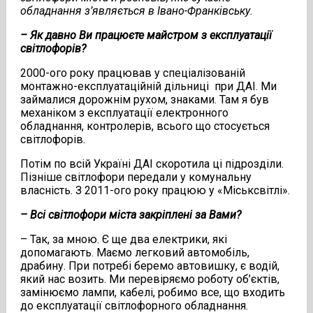
обладнання з’являється в Івано-Франківську.
– Як давно Ви працюєте майстром з експлуатації
світлофорів?
2000-ого року працював у спеціалізованій
монтажно-експлуатаційній дільниці при ДАІ. Ми
займалися дорожнім рухом, знаками. Там я був
механіком з експлуатації електронного
обладнання, контролерів, всього що стосується
світлофорів.
Потім по всій Україні ДАІ скоротила ці підрозділи.
Пізніше світлофори передали у комунальну
власність. З 2011-ого року працюю у «Міськсвітлі».
– Всі світлофори міста закріплені за Вами?
– Так, за мною. Є ще два електрики, які
допомагають. Маємо легковий автомобіль,
драбину. При потребі беремо автовишку, є водій,
який нас возить. Ми перевіряємо роботу об’єктів,
замінюємо лампи, кабелі, робимо все, що входить
до експлуатації світлофорного обладнання.