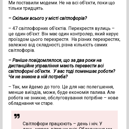
Ми поставили модеми. Не на всі об’єкти, поки що
тільки тридцять.
– Скільки всього у місті світлофорів?
– 47 світлофорних об’єктів. Перехрестя вулиць –
це один об’єкт. Він має один контролер, який керує
проїздом цього перехрестя. На різних перехрестях,
залежно від складності, різна кількість самих
світлофорів.
– Раніше повідомлялося, що за два роки на
дистанційне управління мають перевести всі
світлофорні об
’
єкти. У вас тоді поменшає роботи?
Чи не зникне в ній потреба?
– Так, ми йдемо до того. Це для нас полегшення,
менше виїздів, може, буде економія палива. Але
робота не зникне, обслуговування потрібне – нове
обладнання чи старе.
Світлофори працюють – день і ніч. У