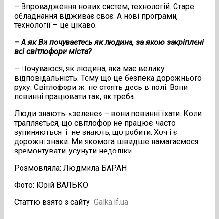
– Впровадження нових систем, технологій. Старе
обладнання відживає своє. А нові програми,
технології – це цікаво.
– А як Ви почуваєтесь як людина, за якою закріплені
всі світлофори міста?
– Почуваюся, як людина, яка має велику
відповідальність. Тому що це безпека дорожнього
руху. Світлофори ж не стоять десь в полі. Вони
повинні працювати так, як треба.
Люди знають: «зелене» – вони повинні їхати. Коли
трапляється, що світлофор не працює, часто
зупиняються і не знають, що робити. Хоч і є
дорожні знаки. Ми якомога швидше намагаємося
зремонтувати, усунути недоліки.
Розмовляла: Людмила БАРАН
Фото: Юрій ВАЛЬКО
Статтю взято з сайту
Galka.if.ua