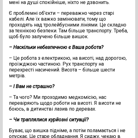
мені на душі спокійніше, ніхто не дзвонить.
Є проблемні об’єкти – переважно через старі
кабелі. Але їх важко замінювати, тому що
проходять над тролейбусними лініями. Це складно
за технікою безпеки. Там більше транспорту. Треба,
щоб було залучено більше вишок.
– Наскільки небезпечною є Ваша робота?
– Це робота з електрикою, на висоті, над дорогою,
проїжджою частиною. Рух транспорту на
перехресті насичений. Висота – більше шести
метрів.
– І Вам не страшно?
– Та чого? Ми проходимо медкомісію, нас
перевіряють щодо роботи на висоті. Я висоти не
боюсь, в дитинстві лазив по деревах.
– Чи траплялися курйозні ситуації?
Буває, що вишка підніме, а потім поламається і не
опускає. Це старе обладнання. Я сиджу, чекаю в