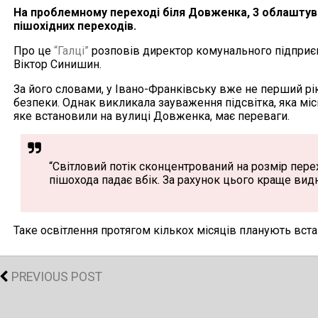
На проблемному переході біля Довженка, 3 облаштува
пішохідних переходів.
Про це
“Галці”
розповів директор комунального підприєм
Віктор Синишин.
За його словами, у Івано-Франківську вже не перший рі
безпеки. Однак викликала зауваження підсвітка, яка міс
яке встановили на вулиці Довженка, має переваги.
“Світловий потік сконцентрований на розмір перех
пішохода падає вбік. За рахунок цього краще видн
Таке освітлення протягом кількох місяців планують вст
PREVIOUS POST