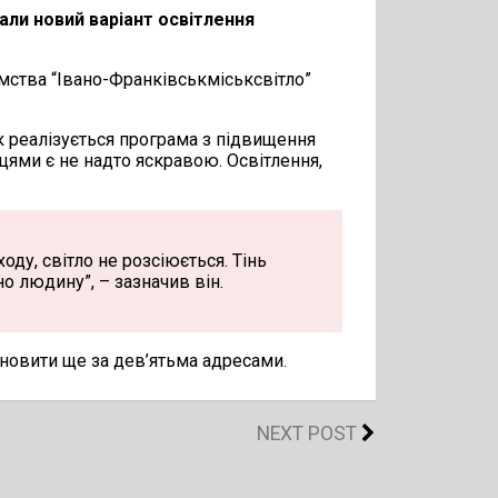
ли новий варіант освітлення
ства “Івано-Франківськміськсвітло”
к реалізується програма з підвищення
цями є не надто яскравою. Освітлення,
оду, світло не розсіюється. Тінь
о людину”, – зазначив він.
ановити ще за дев’ятьма адресами.
NEXT POST