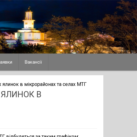
аявки
Вакансії
х ялинок в мікрорайонах та селах МТГ
 ЯЛИНОК В
ТГ відбудеться за таким графіком: