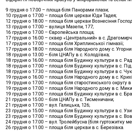
9 грудня о 17.00 – площа біля Панорами плази;
10 грудня о 17.00 – площа біля церкви Юди Тадея;
12 грудня о 18.00 – площа біля церкви Вознесіння Госпо
13 грудня о 17.00 – вулиця Мазепи, 177;
16 грудня о 17.00 – Європейська площа;
17 грудня о 16.00 – сквер «Центральний» в с. Драгомирч
17 грудня о 17.00 – площа біля Хриплинської гімназії;
17 грудня о 18.00 – площа біля Народного дому с. Угорни
18 грудня о 13.00 – біля ЦНАПу в с. Колодіївка;
18 грудня о 16.00 – площа біля Будинку культури в с. Рад
18 грудня о 17.00 – площа біля Будинку культури в с. Пі
18 грудня о 17.30 – площа біля Будинку культури в с. Чук
19 грудня о 16.00 – площа біля Народного дому в с. Крихі
19 грудня о 17.00 – площа біля старостинського округу в 
19 грудня о 17.00 – площа біля Народного дому в с. Мики
19 грудня о 17.00 – площа біля Будинку культури в с. Бра
21 грудня о 15.00 – біля ЦНАПу в с. Тисменичани;
21 грудня о 17.00 – вул. Галицька, 126;
23 грудня о 15.00 – площа біля Будинку культури в с. Узи
23 грудня о 17.00 – площа біля Будинку культури в с. Во
24 грудня о 17.00 – вул. Тролейбусна (біля гуртожитку м
26 грудня о 11.00 – площа біля церкви в с. Березівка.