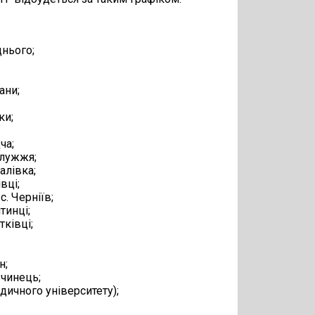
днього;
ани;
ки;
ча;
длужжя;
алівка;
вці;
с. Черніїв;
тинці;
тківці;
н;
вчинець;
едичного університету);