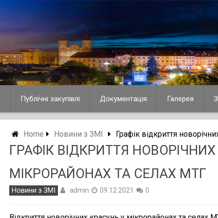
о
Публічні закупівлі
Документація
Галерея
З
Home
Новини з ЗМІ
Графік відкриття новорічни
ГРАФІК ВІДКРИТТЯ НОВОРІЧНИХ
МІКРОРАЙОНАХ ТА СЕЛАХ МТГ
admin
Новини з ЗМІ
09.12.2021
0
Відкриття новорічних красунь у мікрорайонах та селах М