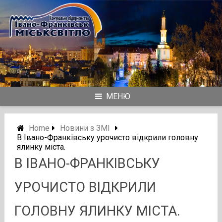
Skip
to
content
МЕНЮ
Home
Новини з ЗМІ
В Івано-Франківську урочисто відкрили головну
ялинку міста.
В ІВАНО-ФРАНКІВСЬКУ
УРОЧИСТО ВІДКРИЛИ
ГОЛОВНУ ЯЛИНКУ МІСТА.