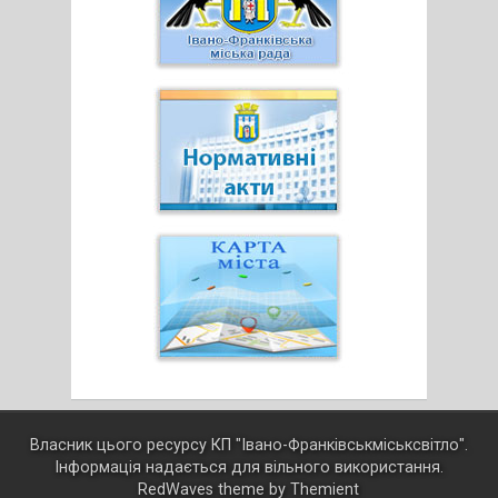
Власник цього ресурсу КП "Івано-Франківськміськсвітло".
Інформація надається для вільного використання.
RedWaves theme by
Themient