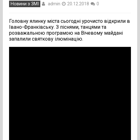
admin
Новини з ЗМІ
20.12.2018
0
Головну ялинку міста сьогодні урочисто відкрили в
Івано-Франківську. З піснями, танцями та
розважальною програмою на Вічевому майдані
запалили святкову ілюмінацію.