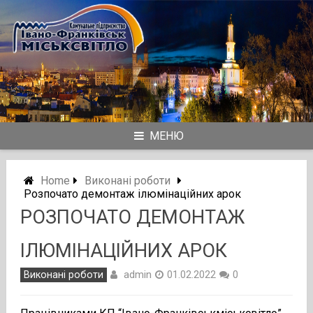
Skip
to
content
МЕНЮ
Home
Виконані роботи
Розпочато демонтаж ілюмінаційних арок
РОЗПОЧАТО ДЕМОНТАЖ
ІЛЮМІНАЦІЙНИХ АРОК
admin
Виконані роботи
01.02.2022
0