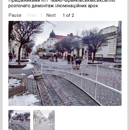
Працівниками КП “Івано-Франківськміськсвітло”
розпочато демонтаж ілюмінаційних арок
Pause
Prev
|
Next
1 of 2