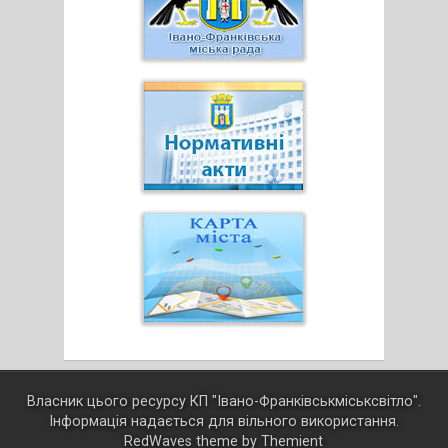
Власник цього ресурсу КП "Івано-Франківськміськсвітло".
Інформація надається для вільного використання.
RedWaves theme by
Themient