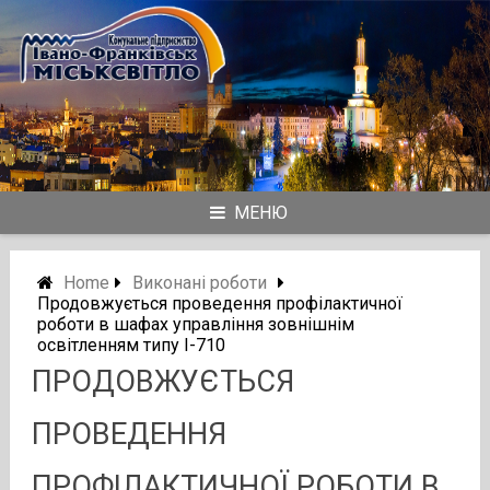
Skip
to
content
МЕНЮ
Home
Виконані роботи
Продовжується проведення профілактичної
роботи в шафах управління зовнішнім
освітленням типу І-710
ПРОДОВЖУЄТЬСЯ
ПРОВЕДЕННЯ
ПРОФІЛАКТИЧНОЇ РОБОТИ В