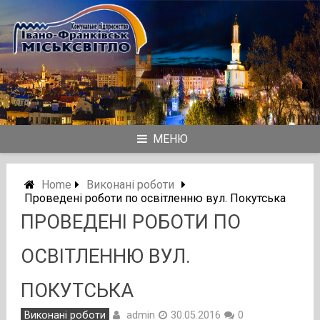
Skip
to
content
МЕНЮ
Home
Виконані роботи
Проведені роботи по освітленню вул. Покутська
ПРОВЕДЕНІ РОБОТИ ПО
ОСВІТЛЕННЮ ВУЛ.
ПОКУТСЬКА
admin
Виконані роботи
30.05.2016
0