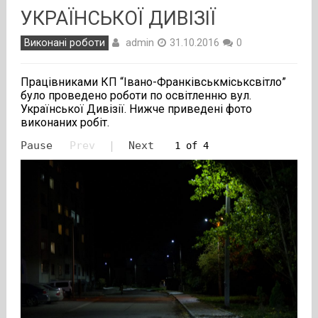
УКРАЇНСЬКОЇ ДИВІЗІЇ
admin
Виконані роботи
31.10.2016
0
Працівниками КП “Івано-Франківськміськсвітло”
було проведено роботи по освітленню вул.
Української Дивізії. Нижче приведені фото
виконаних робіт.
Pause
Prev
|
Next
1 of 4