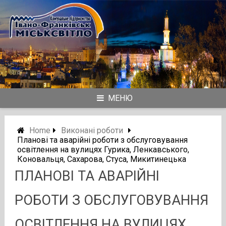
Skip
to
content
МЕНЮ
Home
Виконані роботи
Планові та аварійні роботи з обслуговування
освітлення на вулицях Гурика, Ленкавського,
Коновальця, Сахарова, Стуса, Микитинецька
ПЛАНОВІ ТА АВАРІЙНІ
РОБОТИ З ОБСЛУГОВУВАННЯ
ОСВІТЛЕННЯ НА ВУЛИЦЯХ