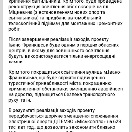
кріплення світильників. Крім того, буде проведена
реконструкція освітлення обох скверів на пл.
Міцкевича (з встановленням нових опор та
світильників) та придбано автомобільний
телескопічний підіймач для монтажних і ремонтних
робіт.
Після завершення реалізації заходів проекту
Івано-Франківськ буде одним з перших обласних
центрів, в якому для зовнішнього освітлення
будуть використовуватися тільки енергоощадні
лампи.
Крім того покращиться освітлення вулиць м.Івано-
Франківська, що буде сприяти підвищенню
туристичної привабливості міста, покращенню
криміногенної обстановки, зменшенню аварійності
на дорогах, підвищиться безпека транспортного
руху та ін.
В результаті реалізації заходів проекту
передбачається щорічне зменшення споживання
електричної енергії ДПЕМЗО «Міськсвітло» на 628
тис. квт год., що дозволить зекономити близько