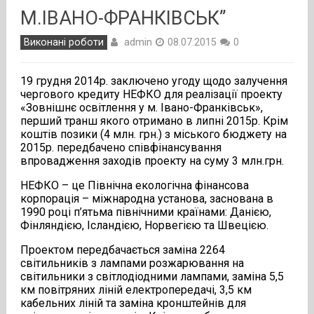
М.ІВАНО-ФРАНКІВСЬК”
admin
Виконані роботи
08.07.2015
0
19 грудня 2014р. заключено угоду щодо залучення
чергового кредиту НЕФКО для реалізації проекту
«Зовнішнє освітлення у м. Івано-Франківськ»,
перший транш якого отримано в липні 2015р. Крім
коштів позики (4 млн. грн.) з міського бюджету на
2015р. передбачено співфінансування
впровадження заходів проекту на суму 3 млн.грн.
НЕФКО – це Північна екологічна фінансова
корпорація – міжнародна установа, заснована в
1990 році п’ятьма північними країнами: Данією,
Фінляндією, Ісландією, Норвегією та Швецією.
Проектом передбачається заміна 2264
світильників з лампами розжарювання на
світильники з світлодіодними лампами, заміна 5,5
км повітряних ліній електропередачі, 3,5 км
кабельних ліній та заміна кронштейнів для