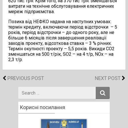
620 тис. грн. Крім того, на 370 тис. грн. зменшаться
витрати на технічне обслуговування електричних
мереж підприємства.
Позика від НЕФКО надана на наступних умовах:
термін кредиту, включаючи період відстрочки – 5
років, період відстрочки – до одного року, але не
більше 6 місяців після завершення реалізації
заходів проекту, відсоткова ставка – 3 % річних.
Термін окупності проекту – 5,5 років. Викиди СО2
зменшаться на 500 т/рік, SO2 – на 4 т/р, NOx – на
2,3 т/р.
PREVIOUS POST
NEXT POST
Search
for
Корисні посилання