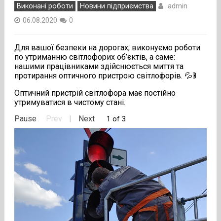
admin
Виконані роботи
Новини підприємства
06.08.2020
0
Для вашої безпеки на дорогах, виконуємо роботи
по утриманню світлофорих об’єктів, а саме:
нашими працівниками здійснюється миття та
протирання оптичного пристрою світлофорів.
💦
🚦
Оптичний пристрій світлофора має постійно
утримуватися в чистому стані.
Pause
Prev
|
Next
1 of 3