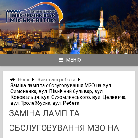
Skip
to
content
МЕНЮ
Home
Виконані роботи
Заміна ламп та обслуговування МЗО на вул.
Симоненка, вул. Північний бульвар, вул.
Коновальця, вул. Сухомлинського, вул. Целевича,
вул. Тролейбусна, вул. Ребета
ЗАМІНА ЛАМП ТА
ОБСЛУГОВУВАННЯ МЗО НА