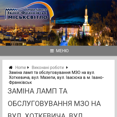
Skip
to
content
МЕНЮ
Home
Виконані роботи
Заміна ламп та обслуговування МЗО на вул.
Хоткевича, вул. Мазепи, вул. Івасюка в м. Івано-
Франківськ
ЗАМІНА ЛАМП ТА
ОБСЛУГОВУВАННЯ МЗО НА
ВУЛ. ХОТКЕВИЧА, ВУЛ.