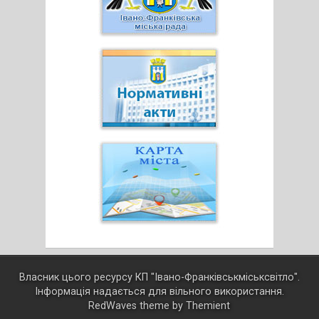
Власник цього ресурсу КП "Івано-Франківськміськсвітло".
Інформація надається для вільного використання.
RedWaves theme by
Themient