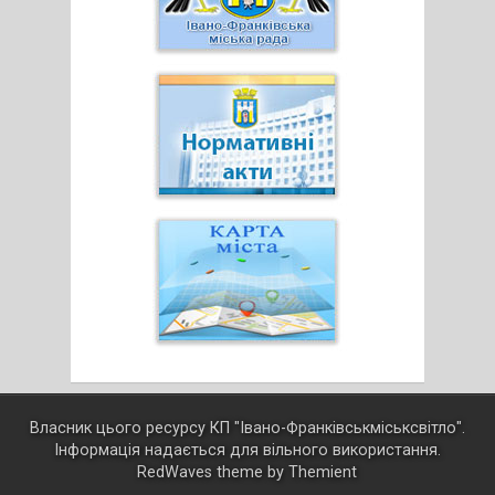
Власник цього ресурсу КП "Івано-Франківськміськсвітло".
Інформація надається для вільного використання.
RedWaves theme by
Themient