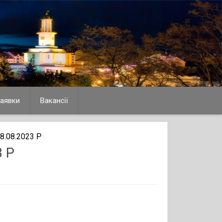
аявки
Вакансії
.08.2023 Р
 Р