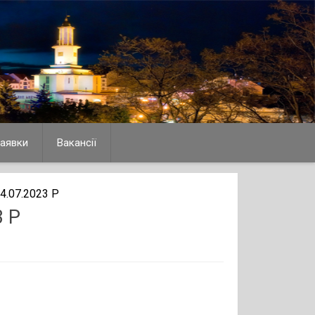
аявки
Вакансії
.07.2023 Р
 Р